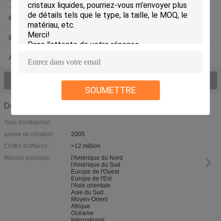
Écran tactile résistif
Panneau de Tounch de kiosque
Écran tactile de jeu
Écran tactile de la publicité
Affichage de barre de LED
Regardez tout le > de produits ;
SOUMETTRE
Détails de la société
Type d'entreprise:
année de création:
2005
Chiffre d'affaires:
>12 million
Marché principal:
l'Amérique du Nord
l'Amérique du Sud
Europe de l'Ouest
Europe de l'Est
l'Asie orientale
Asie du Sud
Moyen-Orient
Afrique
Océanie
International