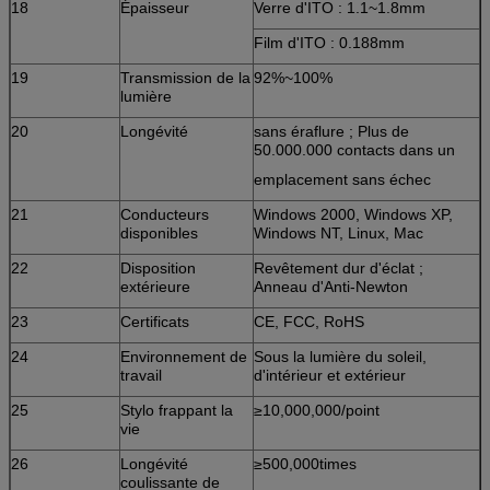
18
Épaisseur
Verre d'ITO : 1.1~1.8mm
Film d'ITO : 0.188mm
19
Transmission de la
92%~100%
lumière
20
Longévité
sans éraflure ; Plus de
50.000.000 contacts dans un
emplacement sans échec
21
Conducteurs
Windows 2000, Windows XP,
disponibles
Windows NT, Linux, Mac
22
Disposition
Revêtement dur d'éclat ;
extérieure
Anneau d'Anti-Newton
23
Certificats
CE, FCC, RoHS
24
Environnement de
Sous la lumière du soleil,
travail
d'intérieur et extérieur
25
Stylo frappant la
≥10,000,000/point
vie
26
Longévité
≥500,000times
coulissante de