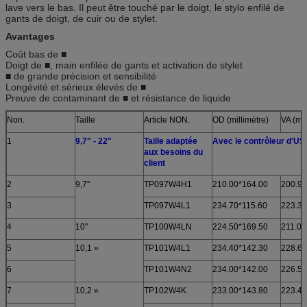
lave vers le bas. Il peut être touché par le doigt, le stylo enfilé de
gants de doigt, de cuir ou de stylet.
Avantages
Coût bas de ■
Doigt de ■, main enfilée de gants et activation de stylet
■ de grande précision et sensibilité
Longévité et sérieux élevés de ■
Preuve de contaminant de ■ et résistance de liquide
Non.
Taille
Article NON.
OD (millimètre)
VA (mil
1
9,7" - 22"
Taille adaptée
Avec le contrôleur d'US
aux besoins du
client
2
9,7"
TP097W4H1
210.00*164.00
200.91
3
TP097W4L1
234.70*115.60
223.30
4
10"
TP100W4LN
224.50*169.50
211.00
5
10,1 »
TP101W4L1
234.40*142.30
228.60
6
TP101W4N2
234.00*142.00
226.50
7
10,2 »
TP102W4K
233.00*143.80
223.40