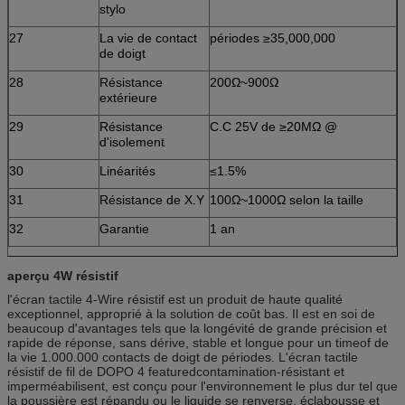
stylo
27
La vie de contact
périodes ≥35,000,000
de doigt
28
Résistance
200Ω~900Ω
extérieure
29
Résistance
C.C 25V de ≥20MΩ @
d'isolement
30
Linéarités
≤1.5%
31
Résistance de X.Y
100Ω~1000Ω selon la taille
32
Garantie
1 an
aperçu 4W résistif
l'écran tactile 4-Wire résistif est un produit de haute qualité
exceptionnel, approprié à la solution de coût bas. Il est en soi de
beaucoup d'avantages tels que la longévité de grande précision et
rapide de réponse, sans dérive, stable et longue pour un timeof de
la vie 1.000.000 contacts de doigt de périodes. L'écran tactile
résistif de fil de DOPO 4 featuredcontamination-résistant et
imperméabilisent, est conçu pour l'environnement le plus dur tel que
la poussière est répandu ou le liquide se renverse, éclabousse et