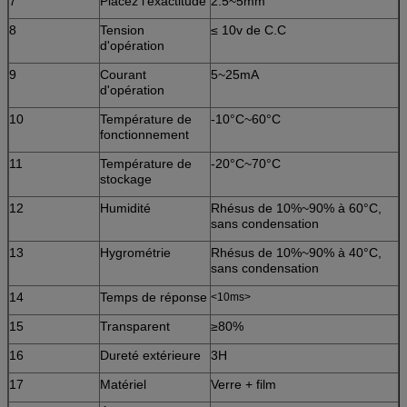
7
Placez l'exactitude
2.5~5mm
8
Tension
≤ 10v de C.C
d'opération
9
Courant
5~25mA
d'opération
10
Température de
-10°C~60°C
fonctionnement
11
Température de
-20°C~70°C
stockage
12
Humidité
Rhésus de 10%~90% à 60°C,
sans condensation
13
Hygrométrie
Rhésus de 10%~90% à 40°C,
sans condensation
14
Temps de réponse
<10ms>
15
Transparent
≥80%
16
Dureté extérieure
3H
17
Matériel
Verre + film