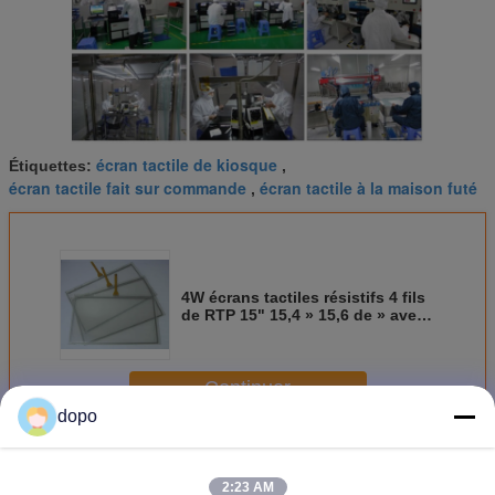
écran tactile de kiosque
Étiquettes:
,
écran tactile fait sur commande
écran tactile à la maison futé
,
4W écrans tactiles résistifs 4 fils
de RTP 15" 15,4 » 15,6 de » avec
l'interface d'Usb
Continuer
dopo
Panneau industriel d'écran tactile
Plus
2:23 AM