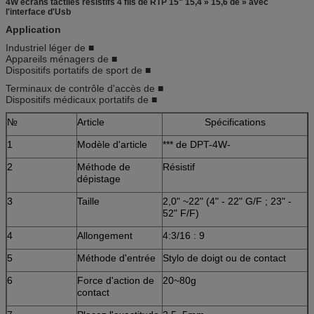
4W écrans tactiles résistifs 4 fils de RTP 15" 15,4 » 15,6 de » avec
l'interface d'Usb
Application
Industriel léger de ■
Appareils ménagers de ■
Dispositifs portatifs de sport de ■
Terminaux de contrôle d'accès de ■
Dispositifs médicaux portatifs de ■
№
Article
Spécifications
1
Modèle d'article
*** de DPT-4W-
2
Méthode de
Résistif
dépistage
3
Taille
2,0" ~22" (4" - 22" G/F ; 23" -
52" F/F)
4
Allongement
4:3/16 : 9
5
Méthode d'entrée
Stylo de doigt ou de contact
6
Force d'action de
20~80g
contact