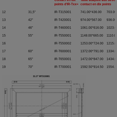
points d'IR-Txx=
contact en dix points
12
31,5"
IR-T315001
741.00*436.00
703.00
13
42"
IR-T420001
974.00*567.00
936.00
14
46"
IR-T460001
1061.00*616.00
1023.0
15
55"
IR-T550001
1148.00*665.00
1110.0
16
IR-T550002
1253.00*724.00
1215.0
17
60"
IR-T600001
1372.00*791.00
1334.0
18
65"
IR-T650001
1472.00*847.00
1434.0
19
70"
IR-T700001
1592.50*914.50
1554.5