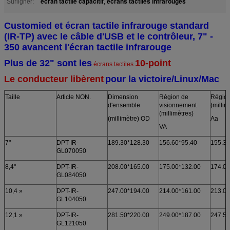
écran tactile capacitif
écrans tactiles infrarouges
Surligner:
,
Customied et écran tactile infrarouge standard
(IR-TP) avec le câble d'USB et le contrôleur, 7" -
350 avancent l'écran tactile infrarouge
Plus de 32" sont les
10-point
écrans tactiles
Le conducteur libèrent
pour la victoire/Linux/Mac
Taille
Article NON.
Dimension
Région de
Région
d'ensemble
visionnement
(millim
(millimètres)
(millimètre) OD
Aa
VA
7"
DPT-IR-
189.30*128.30
156.60*95.40
155.30
GL070050
8,4"
DPT-IR-
208.00*165.00
175.00*132.00
174.00
GL084050
10,4 »
DPT-IR-
247.00*194.00
214.00*161.00
213.00
GL104050
12,1 »
DPT-IR-
281.50*220.00
249.00*187.00
247.50
GL121050