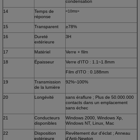
condensation
14
Temps de
<10ms>
réponse
15
Transparent
≥78%
16
Dureté
3H
extérieure
17
Matériel
Verre + film
18
Épaisseur
Verre d'ITO : 1.1~1.8mm
Film d'ITO : 0.188mm
19
Transmission
92%~100%
de la lumière
20
Longévité
sans éraflure ; Plus de 50.000.000
contacts dans un emplacement
sans échec
21
Conducteurs
Windows 2000, Windows Xp,
disponibles
Windows NT, Linux, Mac
22
Disposition
Revêtement dur d'éclat ; Anneau
extérieure
d'Anti-Newton