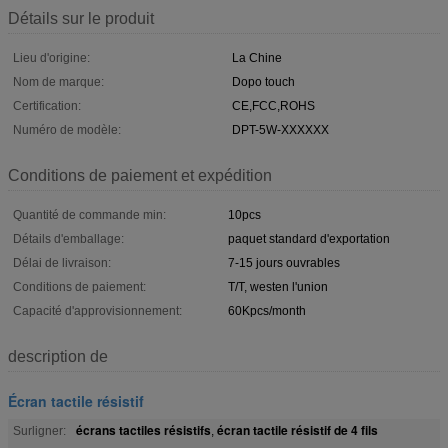
Détails sur le produit
Lieu d'origine:
La Chine
Nom de marque:
Dopo touch
Certification:
CE,FCC,ROHS
Numéro de modèle:
DPT-5W-XXXXXX
Conditions de paiement et expédition
Quantité de commande min:
10pcs
Détails d'emballage:
paquet standard d'exportation
Délai de livraison:
7-15 jours ouvrables
Conditions de paiement:
T/T, westen l'union
Capacité d'approvisionnement:
60Kpcs/month
description de
Écran tactile résistif
écrans tactiles résistifs
écran tactile résistif de 4 fils
Surligner:
,