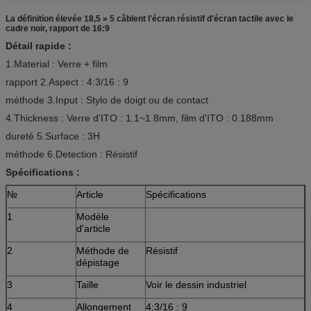
La définition élevée 18,5 » 5 câblent l'écran résistif d'écran tactile avec le
cadre noir, rapport de 16:9
Détail rapide :
1.Material : Verre + film
rapport 2.Aspect : 4:3/16 : 9
méthode 3.Input : Stylo de doigt ou de contact
4.Thickness : Verre d'ITO : 1.1~1.8mm, film d'ITO : 0.188mm
dureté 5.Surface : 3H
méthode 6.Detection : Résistif
Spécifications :
№
Article
Spécifications
1
Modèle
d'article
2
Méthode de
Résistif
dépistage
3
Taille
Voir le dessin industriel
4
Allongement
4:3/16 : 9