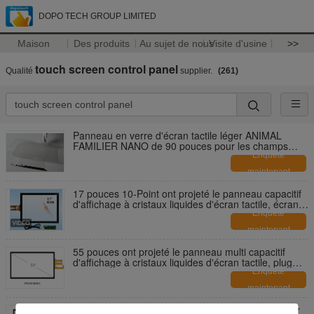
DOPO TECH GROUP LIMITED
Maison
Des produits
Au sujet de nous
Visite d'usine
>>
touch screen control panel
Qualité
supplier.
(261)
Panneau en verre d'écran tactile léger ANIMAL
FAMILIER NANO de 90 pouces pour les champs
émouvants
Enquête
maintenant
17 pouces 10-Point ont projeté le panneau capacitif
d'affichage à cristaux liquides d'écran tactile, écran
tactile industriel
Enquête
maintenant
55 pouces ont projeté le panneau multi capacitif
d'affichage à cristaux liquides d'écran tactile, plug
and play, UV-C
Enquête
maintenant
G+FF 42" panneau d'affichage capacitif projeté par