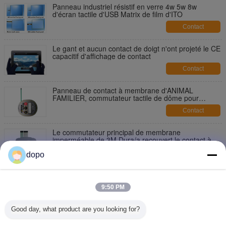
Panneau industriel résistif en verre 4w 5w 8w
d'écran tactile d'USB Matrix de film d'ITO
Contact
Le gant et aucun contact de doigt n'ont projeté le CE
capacitif d'affichage de contact
Contact
Panneau de contact à membrane d'ANIMAL
FAMILIER, commutateur tactile de dôme pour
industriel
Contact
Le commutateur principal de membrane
imperméable de 3M Dura/a recouvert le contact à
membrane
Contact
dopo
Recouvrement graphique de panneau moulé par
silicone en caoutchouc de contact à membrane pour
9:50 PM
la maison
Contact
Good day, what product are you looking for?
Le panneau tactile de contact à membrane de carte
PCB, écran a imprimé le commutateur principal de