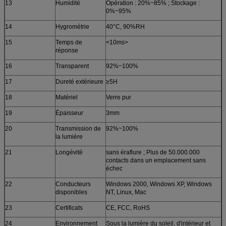
13
Humidité
Opération : 20%~85% ; Stockage :
0%~95%
14
Hygrométrie
40°C, 90%RH
15
Temps de
<10ms>
réponse
16
Transparent
92%~100%
17
Dureté extérieure
≥5H
18
Matériel
Verre pur
19
Épaisseur
3mm
20
Transmission de
92%~100%
la lumière
21
Longévité
sans éraflure ; Plus de 50.000.000
contacts dans un emplacement sans
échec
22
Conducteurs
Windows 2000, Windows XP, Windows
disponibles
NT, Linux, Mac
23
Certificats
CE, FCC, RoHS
24
Environnement
Sous la lumière du soleil, d'intérieur et