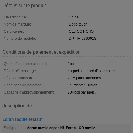
Détails sur le produit
Lieu d'origine:
Chine
Nom de marque:
Dopo touch
Certification:
CE,FCC,ROHS
Numéro de modèle:
DPT-IR-236001S
Conditions de paiement et expédition
Quantité de commande min:
1pcs
Détails d'emballage:
paquet standard d'exportation
Délai de livraison:
7-15 jours ouvrables
Conditions de paiement:
T/T, westen l'union
Capacité d'approvisionnement:
20Kpcs par mois.
description de
Écran tactile résistif
écran tactile capacitif
Ecran LCD tactile
Surligner:
,