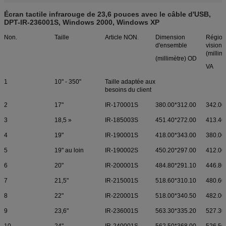
Écran tactile infrarouge de 23,6 pouces avec le câble d'USB,
DPT-IR-236001S, Windows 2000, Windows XP
Non.
Taille
Article NON.
Dimension
Région
d'ensemble
vision
(millim
(millimètre) OD
VA
1
10" - 350"
Taille adaptée aux
besoins du client
2
17"
IR-170001S
380.00*312.00
342.00
3
18,5 »
IR-185003S
451.40*272.00
413.40
4
19"
IR-190001S
418.00*343.00
380.00
5
19" au loin
IR-190002S
450.20*297.00
412.00
6
20"
IR-200001S
484.80*291.10
446.80
7
21,5"
IR-215001S
518.60*310.10
480.60
8
22"
IR-220001S
518.00*340.50
482.00
9
23,6"
IR-236001S
563.30*335.20
527.30
10
24"
IR-240001S
562.50*368.00
526.50