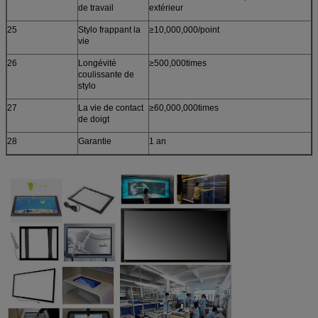
de travail
extérieur
25
Stylo frappant la
≥10,000,000/point
vie
26
Longévité
≥500,000times
coulissante de
stylo
27
La vie de contact
≥60,000,000times
de doigt
28
Garantie
1 an