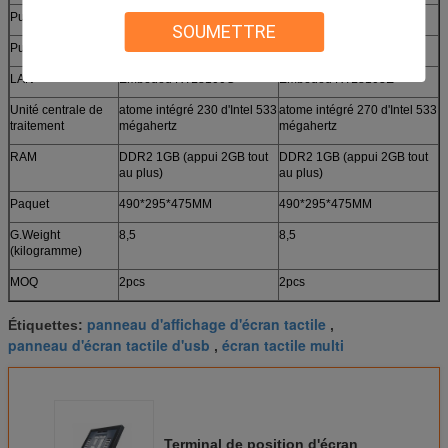
Puissance
C.A. 100-240V
C.A. 100-240V
SOUMETTRE
Puce
Intel 945GC+1CH7
Intel 945GC+1CH7
LAN
Embeded RTL8100C
Embeded RTL8103E
Unité centrale de
atome intégré 230 d'Intel 533
atome intégré 270 d'Intel 533
traitement
mégahertz
mégahertz
RAM
DDR2 1GB (appui 2GB tout
DDR2 1GB (appui 2GB tout
au plus)
au plus)
Paquet
490*295*475MM
490*295*475MM
G.Weight
8,5
8,5
(kilogramme)
MOQ
2pcs
2pcs
panneau d'affichage d'écran tactile
Étiquettes:
,
panneau d'écran tactile d'usb
écran tactile multi
,
Terminal de position d'écran